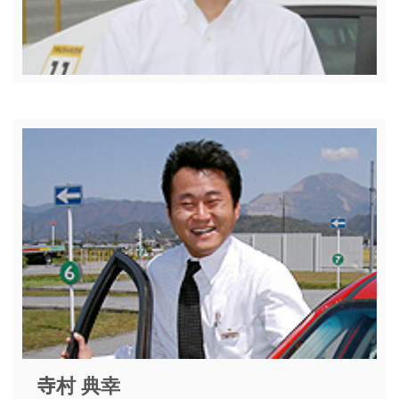
寺村 典幸